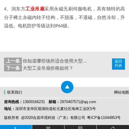
润东方
工业吊
扇
采用永磁无刷伺服电机，具有独特的高
4、
分子稀土永磁内转子结构，不脱落，不退磁，自然冷却，升
温低。
电机防护等级达到
级
。
IP64
上一条
你知道哪些场所适合使用大型节能吊扇吗
返回
列表
下一条
大型工业吊扇价格如何？
联系我们
网站地图
咨询热线：
13600166231
邮箱：
2970407571@qq.com
地址：
深圳市龙华区观湖街道松元夏社区海神工业区5号
版权所有
@2020合昌环境科技（广东）有限公司
粤ICP备11044953号