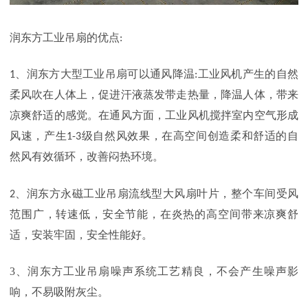
润东方工业
吊扇
的优点
:
润东方大型工业
吊扇
可以通风降温
工业风机产生的自然
1、
:
柔风吹在人体上，促进汗液蒸发带走热量，降温人体，带来
凉爽舒适的感觉。在通风方面，工业风机搅拌室内空气形成
风速，产生
级自然风效果，在高空间创造柔和舒适的自
1-3
然风有效循环，改善闷热环境。
润东方永磁工业
吊
扇流线型大风扇叶片，整个车间受风
2、
范围广，转速低，安全节能，在炎热的高空间带来凉爽舒
适，安装牢固，安全性能好。
3、润东方工业
吊扇
噪声系统工艺精良，不会产生噪声影
响，不易吸附灰尘。