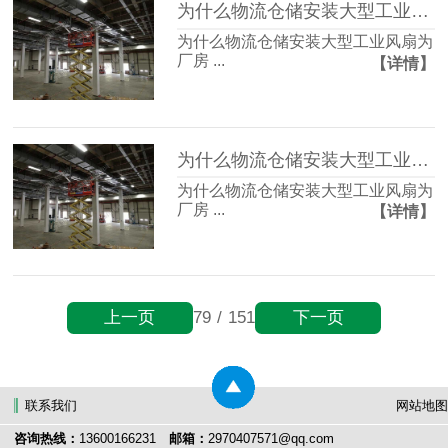
为什么物流仓储安装大型工业风扇为厂房降温通风的企业越来越多了
为什么物流仓储安装大型工业风扇为
厂房 ...
【详情】
为什么物流仓储安装大型工业风扇为厂房降温通风的企业越来越多了
为什么物流仓储安装大型工业风扇为
厂房 ...
【详情】
上一页
下一页
79
/
151
联系我们
网站地图
咨询热线：
13600166231
邮箱：
2970407571@qq.com