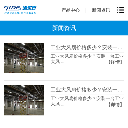
产品中心
新闻资讯
新闻资讯
工业大风扇价格多少？安装一台工业大风扇需要多少钱？
工业大风扇价格多少？安装一台工业
大风 ...
【详情】
工业大风扇价格多少？安装一台工业大风扇需要多少钱？
工业大风扇价格多少？安装一台工业
大风 ...
【详情】